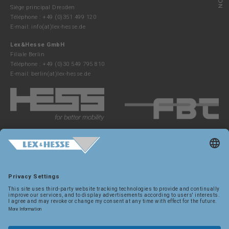
Siège principal Dresden
Téléphone : +49 (0)351 499 120
E-mail:
info(at)lex-hesse.de
Lex&Hesse GmbH
Filiale Berlin
Téléphone : +49 (0)30 549 795 810
E-mail:
berlin(at)lex-hesse.de