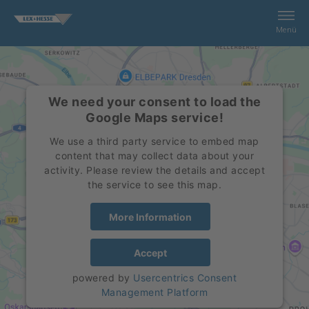
Menü
Recherche
We need your consent to load the
Services
Google Maps service!
We use a third party service to embed map
Enterprice
content that may collect data about your
activity. Please review the details and accept
the service to see this map.
Contact
More Information
Shop
Accept
Impression
powered by
Usercentrics Consent
Management Platform