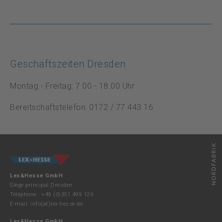
Geschäftszeiten Dresden
Montag - Freitag: 7.00 - 18.00 Uhr
Bereitschaftstelefon: 0172 / 77 443 16
Lex&Hesse GmbH
Siège principal Dresden
Téléphone : +49 (0)351 499 120
E-mail:
info(at)lex-hesse.de
Lex&Hesse GmbH