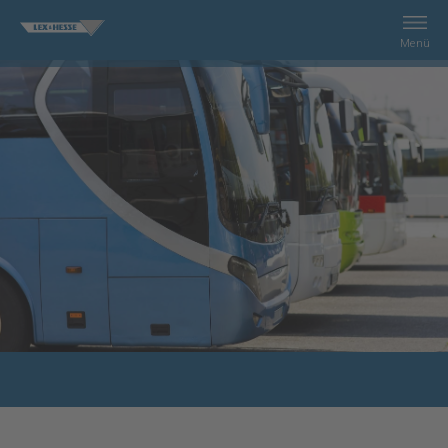
Menü
Recherche
Services
Enterprice
Contact
Shop
Impression