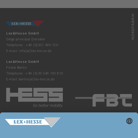
Lex&Hesse GmbH
Siège principal Dresden
Téléphone : +49 (0)351 499 120
E-mail:
info(at)lex-hesse.de
Lex&Hesse GmbH
Filiale Berlin
Téléphone : +49 (0)30 549 795 810
E-mail:
berlin(at)lex-hesse.de