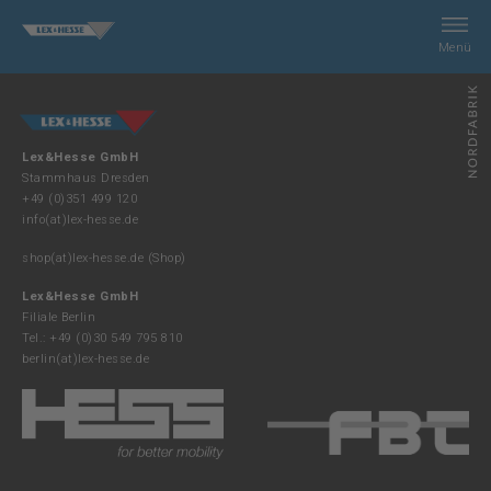
Menü
Suche
Lex&Hesse GmbH
Leistungen
Stammhaus Dresden
+49 (0)351 499 120
info(at)lex-hesse.de
Unternehmen
shop(at)lex-hesse.de
(Shop)
Kontakt
Lex&Hesse GmbH
Filiale Berlin
Tel.: +49 (0)30 549 795 810
berlin(at)lex-hesse.de
Shop
Impressum