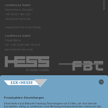
Lex&Hesse GmbH
Stammhaus Dresden
+49 (0)351 499 120
info(at)lex-hesse.de
shop(at)lex-hesse.de
(Shop)
Lex&Hesse GmbH
Filiale Berlin
Tel.: +49 (0)30 549 795 810
berlin(at)lex-hesse.de