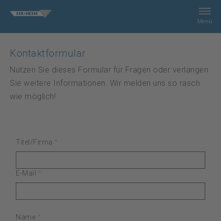
Menü
Suche
Kontaktformular
Nutzen Sie dieses Formular für Fragen oder verlangen
Leistungen
Sie weitere Informationen. Wir melden uns so rasch
wie möglich!
Unternehmen
Kontakt
*
Titel/Firma
Shop
*
E-Mail
Impressum
*
Name