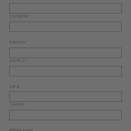
Datenschutz
*
Vorname
DE
FR
EN
*
Adresse
*
Ort/PLZ
Land
*
Telefon
Mitteilungen